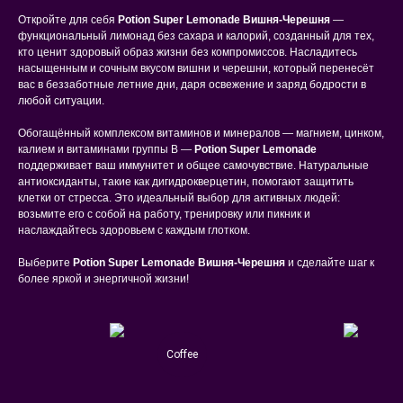
Откройте для себя
Potion Super Lemonade Вишня-Черешня
—
функциональный лимонад без сахара и калорий, созданный для тех,
кто ценит здоровый образ жизни без компромиссов. Насладитесь
насыщенным и сочным вкусом вишни и черешни, который перенесёт
вас в беззаботные летние дни, даря освежение и заряд бодрости в
любой ситуации.
Обогащённый комплексом витаминов и минералов — магнием, цинком,
калием и витаминами группы B —
Potion Super Lemonade
поддерживает ваш иммунитет и общее самочувствие. Натуральные
антиоксиданты, такие как дигидрокверцетин, помогают защитить
клетки от стресса. Это идеальный выбор для активных людей:
возьмите его с собой на работу, тренировку или пикник и
наслаждайтесь здоровьем с каждым глотком.
Выберите
Potion Super Lemonade Вишня-Черешня
и сделайте шаг к
более яркой и энергичной жизни!
Сoffee