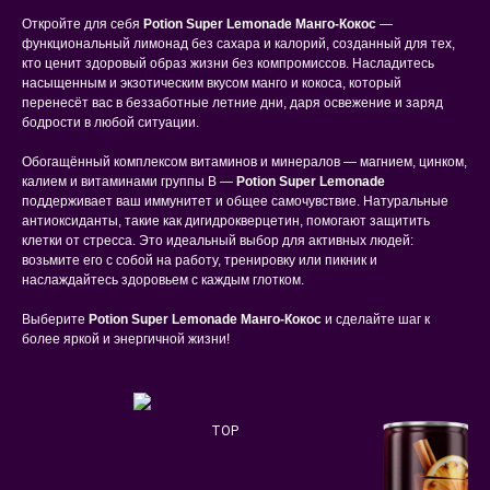
Откройте для себя
Potion Super Lemonade Манго-Кокос
—
функциональный лимонад без сахара и калорий, созданный для тех,
кто ценит здоровый образ жизни без компромиссов. Насладитесь
насыщенным и экзотическим вкусом манго и кокоса, который
перенесёт вас в беззаботные летние дни, даря освежение и заряд
бодрости в любой ситуации.
Обогащённый комплексом витаминов и минералов — магнием, цинком,
калием и витаминами группы B —
Potion Super Lemonade
поддерживает ваш иммунитет и общее самочувствие. Натуральные
антиоксиданты, такие как дигидрокверцетин, помогают защитить
клетки от стресса. Это идеальный выбор для активных людей:
возьмите его с собой на работу, тренировку или пикник и
наслаждайтесь здоровьем с каждым глотком.
Выберите
Potion Super Lemonade Манго-Кокос
и сделайте шаг к
более яркой и энергичной жизни!
TOP