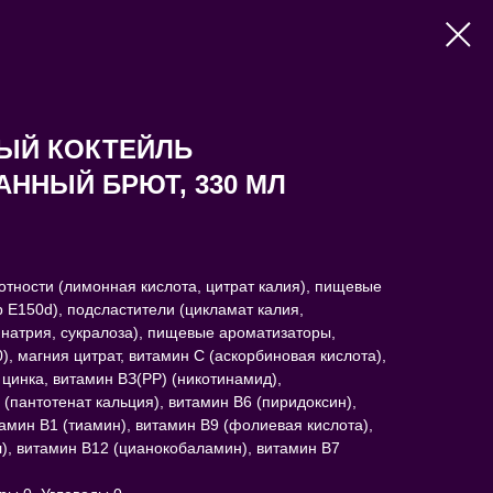
ЫЙ КОКТЕЙЛЬ
ННЫЙ БРЮТ, 330 МЛ
лотности (лимонная кислота, цитрат калия), пищевые
 E150d), подсластители (цикламат калия,
натрия, сукралоза), пищевые ароматизаторы,
), магния цитрат, витамин С (аскорбиновая кислота),
 цинка, витамин ВЗ(РР) (никотинамид),
 (пантотенат кальция), витамин B6 (пиридоксин),
амин В1 (тиамин), витамин B9 (фолиевая кислота),
), витамин В12 (цианокобаламин), витамин В7