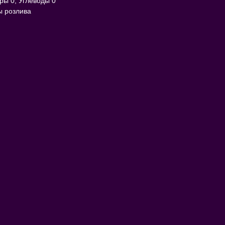
ры 0, Углеводы 0
ы розлива