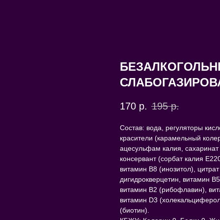
БЕЗАЛКОГОЛЬН
СЛАБОГАЗИРОВА
170
р.
195
р.
Состав: вода, регуляторы кис
красители (карамельный колер
ацесульфам калия, сахаринат 
консервант (сорбат калия E220
витамин B8 (инозитол), цитрат
дигидрокверцетин, витамин В5
витамин В2 (рибофлавин), вит
витамин D3 (холекальциферол
(биотин).